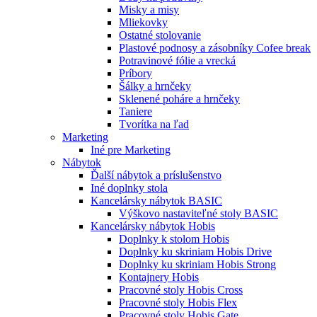
Misky a misy
Mliekovky
Ostatné stolovanie
Plastové podnosy a zásobníky Cofee break
Potravinové fólie a vrecká
Príbory
Šálky a hrnčeky
Sklenené poháre a hrnčeky
Taniere
Tvorítka na ľad
Marketing
Iné pre Marketing
Nábytok
Ďalší nábytok a príslušenstvo
Iné doplnky stola
Kancelársky nábytok BASIC
Výškovo nastaviteľné stoly BASIC
Kancelársky nábytok Hobis
Doplnky k stolom Hobis
Doplnky ku skriniam Hobis Drive
Doplnky ku skriniam Hobis Strong
Kontajnery Hobis
Pracovné stoly Hobis Cross
Pracovné stoly Hobis Flex
Pracovné stoly Hobis Gate