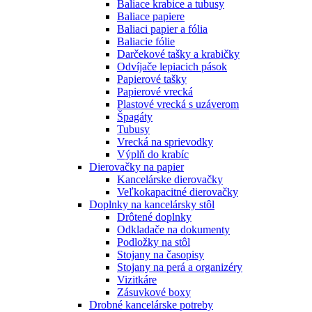
Baliace krabice a tubusy
Baliace papiere
Baliaci papier a fólia
Baliacie fólie
Darčekové tašky a krabičky
Odvíjače lepiacich pások
Papierové tašky
Papierové vrecká
Plastové vrecká s uzáverom
Špagáty
Tubusy
Vrecká na sprievodky
Výplň do krabíc
Dierovačky na papier
Kancelárske dierovačky
Veľkokapacitné dierovačky
Doplnky na kancelársky stôl
Drôtené doplnky
Odkladače na dokumenty
Podložky na stôl
Stojany na časopisy
Stojany na perá a organizéry
Vizitkáre
Zásuvkové boxy
Drobné kancelárske potreby