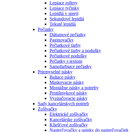
Lepiace rollery
Lepiace tyčinky
Lepidlá v spreji
Sekundové lepidlá
Tekuté lepidlá
Pečiatky
Dátumové pečiatky
Paginovačky
Pečiatkové farby
Pečiatkové farby a podušky
Pečiatkové podušky
Pečiatky s textom
Samofarbiace pečiatky
Priemyselné pásky
Baliace pásky
Maskovacie pásky
Montážne pásky a potreby
Protišmykové pásky
Vyznačovacie pásky
Sady kancelárskych potrieb
Zošívačky
Elektrické zošívačky
Kancelárske zošívačky
Kliešťové zošívačky
Nastreľovačky a spinky do nastreľovačiek