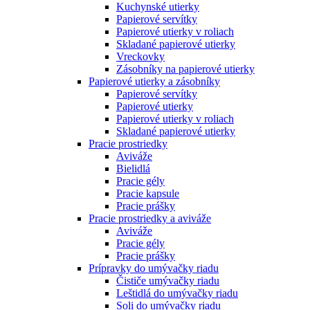
Kuchynské utierky
Papierové servítky
Papierové utierky v roliach
Skladané papierové utierky
Vreckovky
Zásobníky na papierové utierky
Papierové utierky a zásobníky
Papierové servítky
Papierové utierky
Papierové utierky v roliach
Skladané papierové utierky
Pracie prostriedky
Aviváže
Bielidlá
Pracie gély
Pracie kapsule
Pracie prášky
Pracie prostriedky a aviváže
Aviváže
Pracie gély
Pracie prášky
Prípravky do umývačky riadu
Čističe umývačky riadu
Leštidlá do umývačky riadu
Soli do umývačky riadu