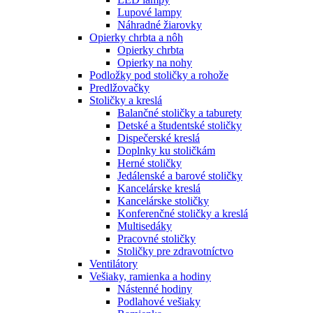
Lupové lampy
Náhradné žiarovky
Opierky chrbta a nôh
Opierky chrbta
Opierky na nohy
Podložky pod stoličky a rohože
Predlžovačky
Stoličky a kreslá
Balančné stoličky a taburety
Detské a študentské stoličky
Dispečerské kreslá
Doplnky ku stoličkám
Herné stoličky
Jedálenské a barové stoličky
Kancelárske kreslá
Kancelárske stoličky
Konferenčné stoličky a kreslá
Multisedáky
Pracovné stoličky
Stoličky pre zdravotníctvo
Ventilátory
Vešiaky, ramienka a hodiny
Nástenné hodiny
Podlahové vešiaky