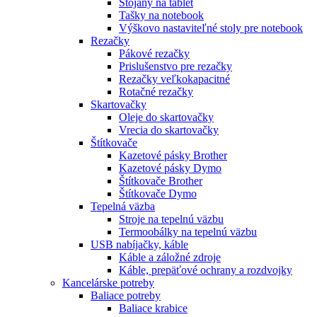
Stojany na tablet
Tašky na notebook
Výškovo nastaviteľné stoly pre notebook
Rezačky
Pákové rezačky
Prislušenstvo pre rezačky
Rezačky veľkokapacitné
Rotačné rezačky
Skartovačky
Oleje do skartovačky
Vrecia do skartovačky
Štítkovače
Kazetové pásky Brother
Kazetové pásky Dymo
Štítkovače Brother
Štítkovače Dymo
Tepelná väzba
Stroje na tepelnú väzbu
Termoobálky na tepelnú väzbu
USB nabíjačky, káble
Káble a záložné zdroje
Káble, prepäťové ochrany a rozdvojky
Kancelárske potreby
Baliace potreby
Baliace krabice