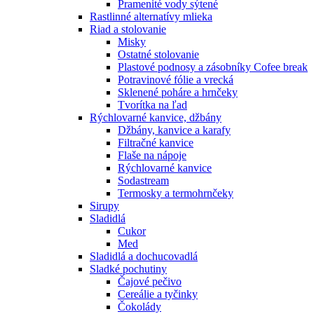
Pramenité vody sýtené
Rastlinné alternatívy mlieka
Riad a stolovanie
Misky
Ostatné stolovanie
Plastové podnosy a zásobníky Cofee break
Potravinové fólie a vrecká
Sklenené poháre a hrnčeky
Tvorítka na ľad
Rýchlovarné kanvice, džbány
Džbány, kanvice a karafy
Filtračné kanvice
Flaše na nápoje
Rýchlovarné kanvice
Sodastream
Termosky a termohrnčeky
Sirupy
Sladidlá
Cukor
Med
Sladidlá a dochucovadlá
Sladké pochutiny
Čajové pečivo
Cereálie a tyčinky
Čokolády