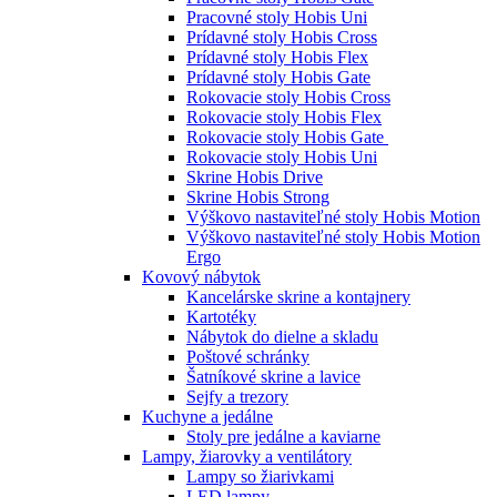
Pracovné stoly Hobis Uni
Prídavné stoly Hobis Cross
Prídavné stoly Hobis Flex
Prídavné stoly Hobis Gate
Rokovacie stoly Hobis Cross
Rokovacie stoly Hobis Flex
Rokovacie stoly Hobis Gate
Rokovacie stoly Hobis Uni
Skrine Hobis Drive
Skrine Hobis Strong
Výškovo nastaviteľné stoly Hobis Motion
Výškovo nastaviteľné stoly Hobis Motion
Ergo
Kovový nábytok
Kancelárske skrine a kontajnery
Kartotéky
Nábytok do dielne a skladu
Poštové schránky
Šatníkové skrine a lavice
Sejfy a trezory
Kuchyne a jedálne
Stoly pre jedálne a kaviarne
Lampy, žiarovky a ventilátory
Lampy so žiarivkami
LED lampy