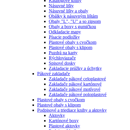
Katalógové knihy
Násuvné lišty
Násuvné lišty a obaly
Obálky k násuvným lištám
Obaly "L", "U" a so zipsom
Obaly a boxy s gumičkou
Odkladacie mapy
Písacie podložky
Plastové obaly s cvočkom
Plastové obaly s klipom
Puzdrá na karty
Rýchloviazače
Spisové dosky
Zakladacie prúžky a úchytky
Pákové zakladače
Zakladače pákové celoplastové
Zakladače pákové kartónové
Zakladače pákové motívové
Zakladače pákové poloplastové
Plastové obaly s cvočkom
Plastové obaly s klipom
Podpisové a triediace knihy a aktovky
Aktovky
Kartónové boxy
Plastové aktovky