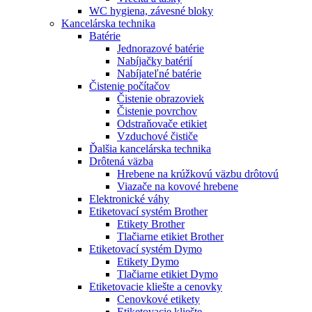
WC hygiena, závesné bloky
Kancelárska technika
Batérie
Jednorazové batérie
Nabíjačky batérií
Nabíjateľné batérie
Čistenie počítačov
Čistenie obrazoviek
Čistenie povrchov
Odstraňovače etikiet
Vzduchové čističe
Ďalšia kancelárska technika
Drôtená väzba
Hrebene na krúžkovú väzbu drôtovú
Viazače na kovové hrebene
Elektronické váhy
Etiketovací systém Brother
Etikety Brother
Tlačiarne etikiet Brother
Etiketovací systém Dymo
Etikety Dymo
Tlačiarne etikiet Dymo
Etiketovacie kliešte a cenovky
Cenovkové etikety
Etiketovacie kliešte