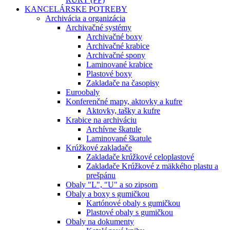
KANCELÁRSKE POTREBY
Archivácia a organizácia
Archivačné systémy
Archivačné boxy
Archivačné krabice
Archivačné spony
Laminované krabice
Plastové boxy
Zakladače na časopisy
Euroobaly
Konferenčné mapy, aktovky a kufre
Aktovky, tašky a kufre
Krabice na archiváciu
Archívne škatule
Laminované škatule
Krúžkové zakladače
Zakladače krúžkové celoplastové
Zakladače Krúžkové z mäkkého plastu a
prešpánu
Obaly "L", "U" a so zipsom
Obaly a boxy s gumičkou
Kartónové obaly s gumičkou
Plastové obaly s gumičkou
Obaly na dokumenty