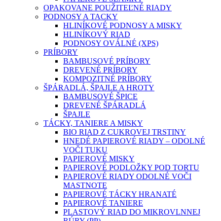
OPAKOVANE POUŽITEĽNÉ RIADY
PODNOSY A TACKY
HLINÍKOVÉ PODNOSY A MISKY
HLINÍKOVÝ RIAD
PODNOSY OVÁLNÉ (XPS)
PRÍBORY
BAMBUSOVÉ PRÍBORY
DREVENÉ PRÍBORY
KOMPOZITNÉ PRÍBORY
ŠPÁRADLÁ, ŠPAJLE A HROTY
BAMBUSOVÉ ŠPICE
DREVENÉ ŠPÁRADLÁ
ŠPAJLE
TÁCKY, TANIERE A MISKY
BIO RIAD Z CUKROVEJ TRSTINY
HNEDÉ PAPIEROVÉ RIADY – ODOLNÉ
VOČI TUKU
PAPIEROVÉ MISKY
PAPIEROVÉ PODLOŽKY POD TORTU
PAPIEROVÉ RIADY ODOLNÉ VOČI
MASTNOTE
PAPIEROVÉ TÁCKY HRANATÉ
PAPIEROVÉ TANIERE
PLASTOVÝ RIAD DO MIKROVLNNEJ
RÚRY (PP)