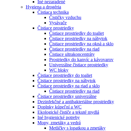
Iné nezaradené
Hygiena a drogéria
Čistiaca technika
Čističky vzduchu
Vysávače
Čistiace prostriedky
Čistiace prostriedky do toaliet
Čistiace prostriedky na nábytok
Čistiace prostriedky na okná a sklo
Čistiace prostriedky na riad
Čistiace ultrakoncentráty
Prostriedky do kanvíc a kávovarov
Univerzálne čistiace prostriedky
WC bloky
Čistiace prostriedky do toaliet
Čistiace prostriedky na nábytok
Čistiace prostriedky na riad a sklo
Čistiace prostriedky na riad
Čistiace prostriedky univerzálne
Dezinfekčné a antibakteriálne prostriedky
Doplnky kúpeľní a WC
Ekologické čističe a tekuté mydlá
Iné hygienické potreby
Mopy, zmetáky a vedrá
Metličky s lopatkou a zmetáky