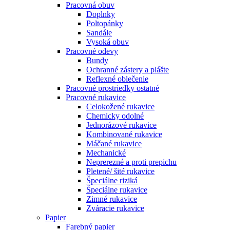
Pracovná obuv
Doplnky
Poltopánky
Sandále
Vysoká obuv
Pracovné odevy
Bundy
Ochranné zástery a plášte
Reflexné oblečenie
Pracovné prostriedky ostatné
Pracovné rukavice
Celokožené rukavice
Chemicky odolné
Jednorázové rukavice
Kombinované rukavice
Máčané rukavice
Mechanické
Neprerezné a proti prepichu
Pletené/ šité rukavice
Špeciálne riziká
Špeciálne rukavice
Zimné rukavice
Zváracie rukavice
Papier
Farebný papier