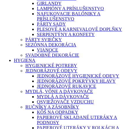
GIRLANDY
LAMPIÓNY A PRÍSLUŠENSTVO
NAFUKOVACIE BALÓNIKY A
PRÍSLUŠENSTVO
PÁRTY SADY
PLESOVÉ A KARNEVALOVÉ DOPLŇKY
SERPENTÝNY A KONFETY
PÁRTY SVIEČKY
SEZÓNNA DEKORÁCIA
VIANOCE
SVADOBNÉ DEKORÁCIE
HYGIENA
HYGIENICKÉ POTREBY
JEDNORÁZOVÉ ODEVY
JEDNORÁZOVÉ HYGIENICKÉ ODEVY
JEDNORÁZOVÉ POKRÝVKY HLAVY
JEDNORÁZOVÉ RUKAVICE
MYDLÁ, VÔNE A DÁVKOVAČE
MYDLÁ A DÁVKOVAČE
OSVIEŽOVAČE VZDUCHU
RUČNÍKY A ZÁSOBNÍKY
KÔŠ NA ODPADKY
PAPIEROVÉ SKLADANÉ UTERÁKY A
PODNOSY
PAPIEROVÉ UTERÁKY V ROLKÁCH A