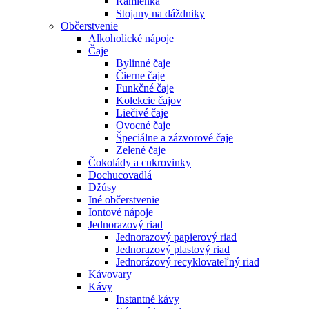
Ramienka
Stojany na dáždniky
Občerstvenie
Alkoholické nápoje
Čaje
Bylinné čaje
Čierne čaje
Funkčné čaje
Kolekcie čajov
Liečivé čaje
Ovocné čaje
Špeciálne a zázvorové čaje
Zelené čaje
Čokolády a cukrovinky
Dochucovadlá
Džúsy
Iné občerstvenie
Iontové nápoje
Jednorazový riad
Jednorazový papierový riad
Jednorazový plastový riad
Jednorázový recyklovateľný riad
Kávovary
Kávy
Instantné kávy