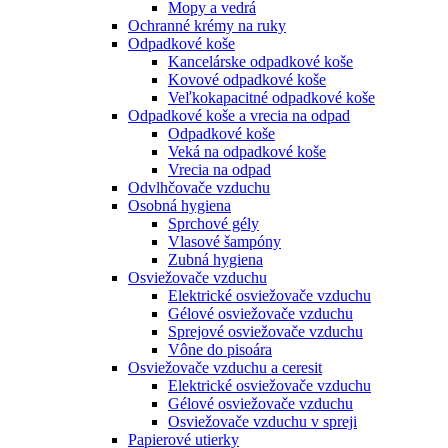
Mopy a vedrá
Ochranné krémy na ruky
Odpadkové koše
Kancelárske odpadkové koše
Kovové odpadkové koše
Veľkokapacitné odpadkové koše
Odpadkové koše a vrecia na odpad
Odpadkové koše
Veká na odpadkové koše
Vrecia na odpad
Odvlhčovače vzduchu
Osobná hygiena
Sprchové gély
Vlasové šampóny
Zubná hygiena
Osviežovače vzduchu
Elektrické osviežovače vzduchu
Gélové osviežovače vzduchu
Sprejové osviežovače vzduchu
Vône do pisoára
Osviežovače vzduchu a ceresit
Elektrické osviežovače vzduchu
Gélové osviežovače vzduchu
Osviežovače vzduchu v spreji
Papierové utierky