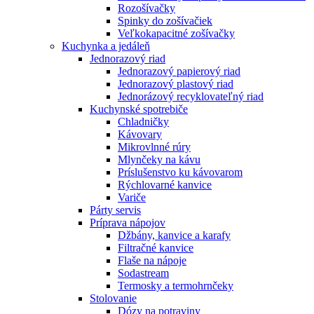
Rozošívačky
Spinky do zošívačiek
Veľkokapacitné zošívačky
Kuchynka a jedáleň
Jednorazový riad
Jednorazový papierový riad
Jednorazový plastový riad
Jednorázový recyklovateľný riad
Kuchynské spotrebiče
Chladničky
Kávovary
Mikrovlnné rúry
Mlynčeky na kávu
Príslušenstvo ku kávovarom
Rýchlovarné kanvice
Variče
Párty servis
Príprava nápojov
Džbány, kanvice a karafy
Filtračné kanvice
Flaše na nápoje
Sodastream
Termosky a termohrnčeky
Stolovanie
Dózy na potraviny