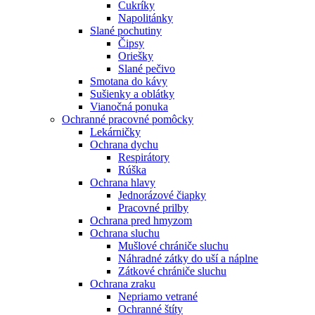
Cukríky
Napolitánky
Slané pochutiny
Čipsy
Oriešky
Slané pečivo
Smotana do kávy
Sušienky a oblátky
Vianočná ponuka
Ochranné pracovné pomôcky
Lekárničky
Ochrana dychu
Respirátory
Rúška
Ochrana hlavy
Jednorázové čiapky
Pracovné prilby
Ochrana pred hmyzom
Ochrana sluchu
Mušlové chrániče sluchu
Náhradné zátky do uší a náplne
Zátkové chrániče sluchu
Ochrana zraku
Nepriamo vetrané
Ochranné štíty