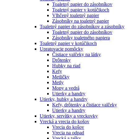
Toaletný papier do zásobníkov
Toaletný papier v kotúčikoch
Vlhčený toaletný papier
Zásobníky na toaletný papier
Toaletný papier do zásobníkov a zásobníky
Toaletný papier do zásobníkov
Zásobníky toaletného papiera
Toaletný papier v kotúčikoch
Upratovacie pomôcky
Čistiace valčeky na látky
Drôtenky
Hubky na riad
Kefy
Metličky
Metly
Mopy a vedrá
Utierky a handry
Utierky, hubky a handry
Kefy, drôtenky a čistiace valčeky
Utierky a handry
Utierky, servítky a vreckovky
Vrecká a vrecia do košov
Vrecia do košov
Vrecia na odpad
Vrecká a tašky