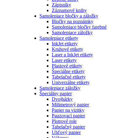
Zápisníky
Záznamové knihy
Samolepiace bločky a záložky
Bločky na poznámky
Samolepiace bločky farebné
Samolepiace záložky
Samolepiace etikety
InkJet etikety
Kruhové etikety
Laser a InkJet etikety
Laser etikety
Plastové etikety
Špeciálne etikety
Tabelačné etikety
Univerzálne etikety
Samolepiace záložky
Špeciálny papier
Dvojhárky
Milimetrový papier
Papier na vizitky
Pauzovací papier
Plotrové role
Tabelačný papier
Uhľový papier
Výkresy