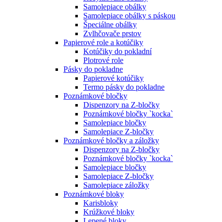
Samolepiace obálky
Samolepiace obálky s páskou
Špeciálne obálky
Zvlhčovače prstov
Papierové role a kotúčiky
Kotúčiky do pokladní
Plotrové role
Pásky do pokladne
Papierové kotúčiky
Termo pásky do pokladne
Poznámkové bločky
Dispenzory na Z-bločky
Poznámkové bločky `kocka`
Samolepiace bločky
Samolepiace Z-bločky
Poznámkové bločky a záložky
Dispenzory na Z-bločky
Poznámkové bločky `kocka`
Samolepiace bločky
Samolepiace Z-bločky
Samolepiace záložky
Poznámkové bloky
Karisbloky
Krúžkové bloky
Lepené bloky