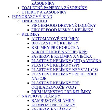
ZÁSOBNÍKY
TOALETNÉ PAPIERY A ZÁSOBNÍKY
UTIERKY A ZÁSOBNÍKY
JEDNORAZOVÝ RIAD
FINGERFOOD
FINGERFOOD DREVENÉ LODIČKY
FINGERFOOD MISKY A KELÍMKY
KELÍMKY
AUTOMATOVÉ KELÍMKY
BIOPLASTOVÉ KELÍMKY
KELÍMKY PRE HORÚCE A
ALKOHOLICKÉ NÁPOJE (XPP)
PAPIEROVÉ KELÍMKY A VIEČKA
PLASTOVÉ KELÍMKY (PET) A VIEČKA
PLASTOVÉ KELÍMKY (PP)
PLASTOVÉ KELÍMKY KRYSTAL (PS)
PLASTOVÉ KELÍMKY PRE HORÚCE
NÁPOJE
PLASTOVÉ KELÍMKY PRE
OCHLADZOVAČE VODY
PRÍSLUŠENSTVO PRE KELÍMKY
NÁPOJOVÉ SLÁMKY
BAMBUSOVÉ SLÁMKY
KOMPOZITNÉ SLAMKY
PAPIEROVÉ SLÁMKY