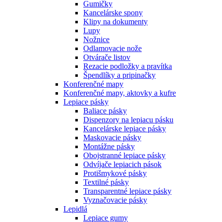
Gumičky
Kancelárske spony
Klipy na dokumenty
Lupy
Nožnice
Odlamovacie nože
Otvárače listov
Rezacie podložky a pravítka
Špendlíky a pripinačky
Konferenčné mapy
Konferenčné mapy, aktovky a kufre
Lepiace pásky
Baliace pásky
Dispenzory na lepiacu pásku
Kancelárske lepiace pásky
Maskovacie pásky
Montážne pásky
Obojstranné lepiace pásky
Odvíjače lepiacich pások
Protišmykové pásky
Textilné pásky
Transparentné lepiace pásky
Vyznačovacie pásky
Lepidlá
Lepiace gumy