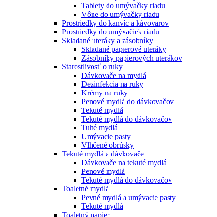
Tablety do umývačky riadu
Vône do umývačky riadu
Prostriedky do kanvíc a kávovarov
Prostriedky do umývačiek riadu
Skladané uteráky a zásobníky
Skladané papierové uteráky
Zásobníky papierových uterákov
Starostlivosť o ruky
Dávkovače na mydlá
Dezinfekcia na ruky
Krémy na ruky
Penové mydlá do dávkovačov
Tekuté mydlá
Tekuté mydlá do dávkovačov
Tuhé mydlá
Umývacie pasty
Vlhčené obrúsky
Tekuté mydlá a dávkovače
Dávkovače na tekuté mydlá
Penové mydlá
Tekuté mydlá do dávkovačov
Toaletné mydlá
Pevné mydlá a umývacie pasty
Tekuté mydlá
Toaletný papier