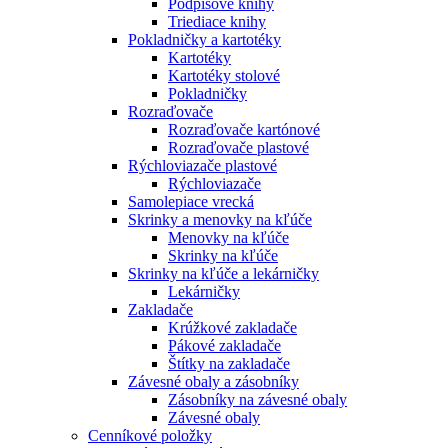
Podpisové knihy
Triediace knihy
Pokladničky a kartotéky
Kartotéky
Kartotéky stolové
Pokladničky
Rozraďovače
Rozraďovače kartónové
Rozraďovače plastové
Rýchloviazače plastové
Rýchloviazače
Samolepiace vrecká
Skrinky a menovky na kľúče
Menovky na kľúče
Skrinky na kľúče
Skrinky na kľúče a lekárničky
Lekárničky
Zakladače
Krúžkové zakladače
Pákové zakladače
Štítky na zakladače
Závesné obaly a zásobníky
Zásobníky na závesné obaly
Závesné obaly
Cenníkové položky