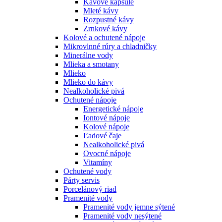
Kávové kapsule
Mleté kávy
Rozpustné kávy
Zrnkové kávy
Kolové a ochutené nápoje
Mikrovlnné rúry a chladničky
Minerálne vody
Mlieka a smotany
Mlieko
Mlieko do kávy
Nealkoholické pivá
Ochutené nápoje
Energetické nápoje
Iontové nápoje
Kolové nápoje
Ľadové čaje
Nealkoholické pivá
Ovocné nápoje
Vitamíny
Ochutené vody
Párty servis
Porcelánový riad
Pramenité vody
Pramenité vody jemne sýtené
Pramenité vody nesýtené