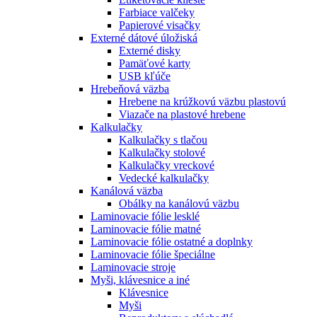
Farbiace valčeky
Papierové visačky
Externé dátové úložiská
Externé disky
Pamäťové karty
USB kľúče
Hrebeňová väzba
Hrebene na krúžkovú väzbu plastovú
Viazače na plastové hrebene
Kalkulačky
Kalkulačky s tlačou
Kalkulačky stolové
Kalkulačky vreckové
Vedecké kalkulačky
Kanálová väzba
Obálky na kanálovú väzbu
Laminovacie fólie lesklé
Laminovacie fólie matné
Laminovacie fólie ostatné a doplnky
Laminovacie fólie špeciálne
Laminovacie stroje
Myši, klávesnice a iné
Klávesnice
Myši