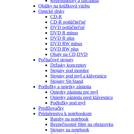
Reproduktory a slúchadlá
Obálky na krúžkovú väzbu
Optické disky
CD-R
CD-R potláčiteľné
DVD potláčiteľné
DVD R mínus
DVD R plus
DVD RW mínus
DVD RW plus
Obaly na CD,DVD
Počítačové stojany
Držiaky konceptov
Stojany pod monitor
Stojany pod myš a klávesnicu
Stojany Sit-Stand
Podložky a opierky zápästia
Opierky zápästia pre myš
Opierky zápästia pred klávesnicu
Podložky pod myš
Predlžovačky
Príslušenstvo k notebookom
Batohy na notebook
Bezpečnostné filtre na obrazovku
Stojany na notebook