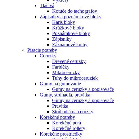
Tlačivá
Kotúče do tachografov
Zápisníky a poznámkové bloky
Karis bloky
Krúžkové bloky
Poznámkové bloky
Zápisníky
Záznamové knihy
Písacie potreby
Ceruzky
Drevené ceruzky
Farbičky
Mikroceruzky
Tuhy do mikroceruziek
Gumy na gumovanie
Gumy na ceruzky a popisovače
Gumy, strúhadlá, pravítka
Gumy na ceruzky a popisovače
Pravítka
Strúhadlá na ceruzky
Korekčné potreby
Korekčné perá
Korekčné rollery
Korekčné prostriedky