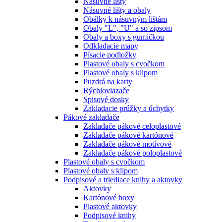
Násuvné lišty
Násuvné lišty a obaly
Obálky k násuvným lištám
Obaly "L", "U" a so zipsom
Obaly a boxy s gumičkou
Odkladacie mapy
Písacie podložky
Plastové obaly s cvočkom
Plastové obaly s klipom
Puzdrá na karty
Rýchloviazače
Spisové dosky
Zakladacie prúžky a úchytky
Pákové zakladače
Zakladače pákové celoplastové
Zakladače pákové kartónové
Zakladače pákové motívové
Zakladače pákové poloplastové
Plastové obaly s cvočkom
Plastové obaly s klipom
Podpisové a triediace knihy a aktovky
Aktovky
Kartónové boxy
Plastové aktovky
Podpisové knihy