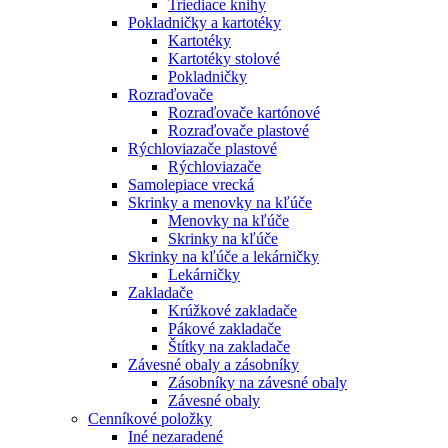
Triediace knihy
Pokladničky a kartotéky
Kartotéky
Kartotéky stolové
Pokladničky
Rozraďovače
Rozraďovače kartónové
Rozraďovače plastové
Rýchloviazače plastové
Rýchloviazače
Samolepiace vrecká
Skrinky a menovky na kľúče
Menovky na kľúče
Skrinky na kľúče
Skrinky na kľúče a lekárničky
Lekárničky
Zakladače
Krúžkové zakladače
Pákové zakladače
Štítky na zakladače
Závesné obaly a zásobníky
Zásobníky na závesné obaly
Závesné obaly
Cenníkové položky
Iné nezaradené