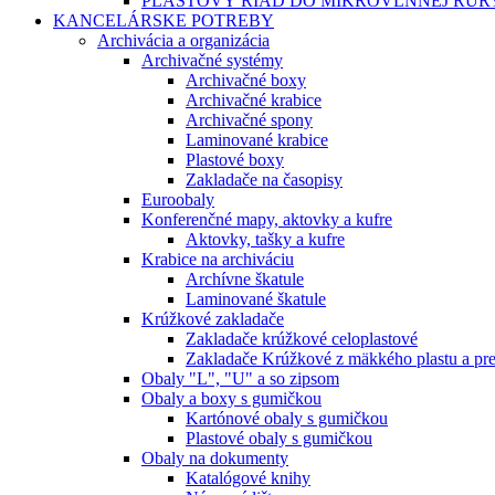
PLASTOVÝ RIAD DO MIKROVLNNEJ RÚRY
KANCELÁRSKE POTREBY
Archivácia a organizácia
Archivačné systémy
Archivačné boxy
Archivačné krabice
Archivačné spony
Laminované krabice
Plastové boxy
Zakladače na časopisy
Euroobaly
Konferenčné mapy, aktovky a kufre
Aktovky, tašky a kufre
Krabice na archiváciu
Archívne škatule
Laminované škatule
Krúžkové zakladače
Zakladače krúžkové celoplastové
Zakladače Krúžkové z mäkkého plastu a pr
Obaly "L", "U" a so zipsom
Obaly a boxy s gumičkou
Kartónové obaly s gumičkou
Plastové obaly s gumičkou
Obaly na dokumenty
Katalógové knihy