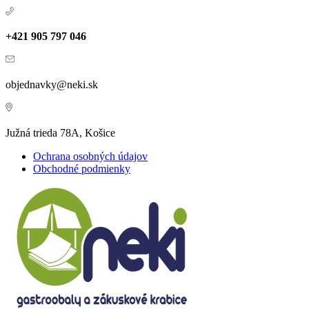
+421 905 797 046
objednavky@neki.sk
Južná trieda 78A, Košice
Ochrana osobných údajov
Obchodné podmienky