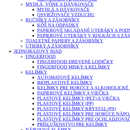
MYDLÁ, VÔNE A DÁVKOVAČE
MYDLÁ A DÁVKOVAČE
OSVIEŽOVAČE VZDUCHU
RUČNÍKY A ZÁSOBNÍKY
KÔŠ NA ODPADKY
PAPIEROVÉ SKLADANÉ UTERÁKY A POD
PAPIEROVÉ UTERÁKY V ROLKÁCH A ZÁ
TOALETNÉ PAPIERY A ZÁSOBNÍKY
UTIERKY A ZÁSOBNÍKY
JEDNORAZOVÝ RIAD
FINGERFOOD
FINGERFOOD DREVENÉ LODIČKY
FINGERFOOD MISKY A KELÍMKY
KELÍMKY
AUTOMATOVÉ KELÍMKY
BIOPLASTOVÉ KELÍMKY
KELÍMKY PRE HORÚCE A ALKOHOLICKÉ 
PAPIEROVÉ KELÍMKY A VIEČKA
PLASTOVÉ KELÍMKY (PET) A VIEČKA
PLASTOVÉ KELÍMKY (PP)
PLASTOVÉ KELÍMKY KRYSTAL (PS)
PLASTOVÉ KELÍMKY PRE HORÚCE NÁPO
PLASTOVÉ KELÍMKY PRE OCHLADZOVA
PRÍSLUŠENSTVO PRE KELÍMKY
NÁPOJOVÉ SLÁMKY