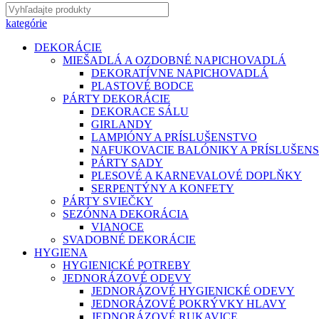
kategórie
DEKORÁCIE
MIEŠADLÁ A OZDOBNÉ NAPICHOVADLÁ
DEKORATÍVNE NAPICHOVADLÁ
PLASTOVÉ BODCE
PÁRTY DEKORÁCIE
DEKORACE SÁLU
GIRLANDY
LAMPIÓNY A PRÍSLUŠENSTVO
NAFUKOVACIE BALÓNIKY A PRÍSLUŠEN
PÁRTY SADY
PLESOVÉ A KARNEVALOVÉ DOPLŇKY
SERPENTÝNY A KONFETY
PÁRTY SVIEČKY
SEZÓNNA DEKORÁCIA
VIANOCE
SVADOBNÉ DEKORÁCIE
HYGIENA
HYGIENICKÉ POTREBY
JEDNORÁZOVÉ ODEVY
JEDNORÁZOVÉ HYGIENICKÉ ODEVY
JEDNORÁZOVÉ POKRÝVKY HLAVY
JEDNORÁZOVÉ RUKAVICE