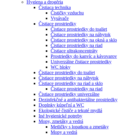
Hygiena a drogéria
Čistiaca technika
Čističky vzduchu
Vysávače
Čistiace prostriedky
Čistiace prostriedky do toaliet
Čistiace prostriedky na nábytok
Čistiace prostriedky na okná a sklo
Čistiace prostriedky na riad
Čistiace ultrakoncentráty
Prostriedky do kanvíc a kávovarov
Univerzálne čistiace prostriedky
WC bloky
Čistiace prostriedky do toaliet
Čistiace prostriedky na nábytok
Čistiace prostriedky na riad a sklo
Čistiace prostriedky na riad
Čistiace prostriedky univerzálne
Dezinfekčné a antibakteriálne prostriedky
Doplnky kúpeľní a WC
Ekologické čističe a tekuté mydlá
Iné hygienické potreby
Mopy, zmetáky a vedrá
Metličky s lopatkou a zmetáky
Mopy a vedrá