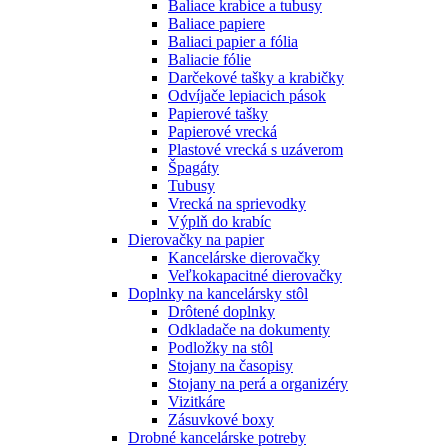
Baliace krabice a tubusy
Baliace papiere
Baliaci papier a fólia
Baliacie fólie
Darčekové tašky a krabičky
Odvíjače lepiacich pások
Papierové tašky
Papierové vrecká
Plastové vrecká s uzáverom
Špagáty
Tubusy
Vrecká na sprievodky
Výplň do krabíc
Dierovačky na papier
Kancelárske dierovačky
Veľkokapacitné dierovačky
Doplnky na kancelársky stôl
Drôtené doplnky
Odkladače na dokumenty
Podložky na stôl
Stojany na časopisy
Stojany na perá a organizéry
Vizitkáre
Zásuvkové boxy
Drobné kancelárske potreby