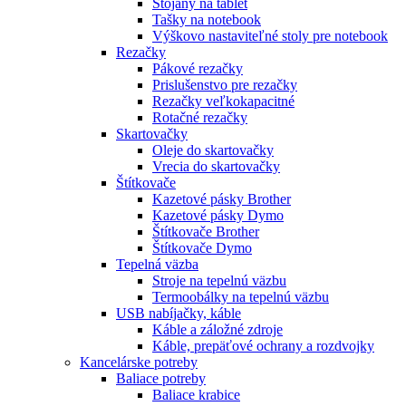
Stojany na tablet
Tašky na notebook
Výškovo nastaviteľné stoly pre notebook
Rezačky
Pákové rezačky
Prislušenstvo pre rezačky
Rezačky veľkokapacitné
Rotačné rezačky
Skartovačky
Oleje do skartovačky
Vrecia do skartovačky
Štítkovače
Kazetové pásky Brother
Kazetové pásky Dymo
Štítkovače Brother
Štítkovače Dymo
Tepelná väzba
Stroje na tepelnú väzbu
Termoobálky na tepelnú väzbu
USB nabíjačky, káble
Káble a záložné zdroje
Káble, prepäťové ochrany a rozdvojky
Kancelárske potreby
Baliace potreby
Baliace krabice