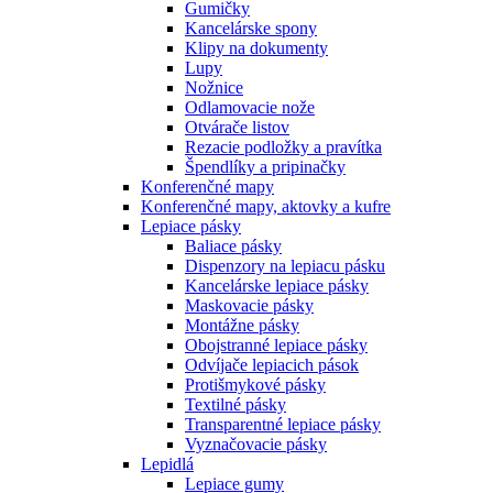
Gumičky
Kancelárske spony
Klipy na dokumenty
Lupy
Nožnice
Odlamovacie nože
Otvárače listov
Rezacie podložky a pravítka
Špendlíky a pripinačky
Konferenčné mapy
Konferenčné mapy, aktovky a kufre
Lepiace pásky
Baliace pásky
Dispenzory na lepiacu pásku
Kancelárske lepiace pásky
Maskovacie pásky
Montážne pásky
Obojstranné lepiace pásky
Odvíjače lepiacich pások
Protišmykové pásky
Textilné pásky
Transparentné lepiace pásky
Vyznačovacie pásky
Lepidlá
Lepiace gumy