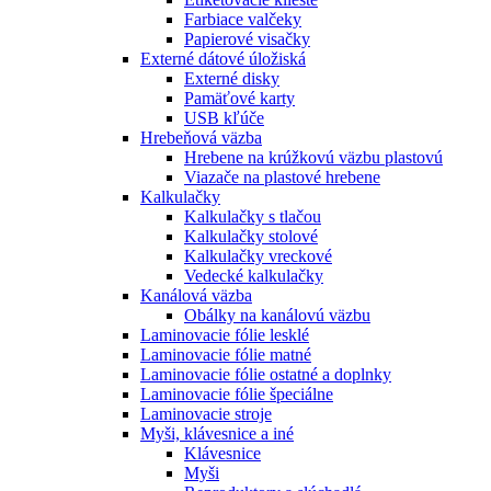
Farbiace valčeky
Papierové visačky
Externé dátové úložiská
Externé disky
Pamäťové karty
USB kľúče
Hrebeňová väzba
Hrebene na krúžkovú väzbu plastovú
Viazače na plastové hrebene
Kalkulačky
Kalkulačky s tlačou
Kalkulačky stolové
Kalkulačky vreckové
Vedecké kalkulačky
Kanálová väzba
Obálky na kanálovú väzbu
Laminovacie fólie lesklé
Laminovacie fólie matné
Laminovacie fólie ostatné a doplnky
Laminovacie fólie špeciálne
Laminovacie stroje
Myši, klávesnice a iné
Klávesnice
Myši