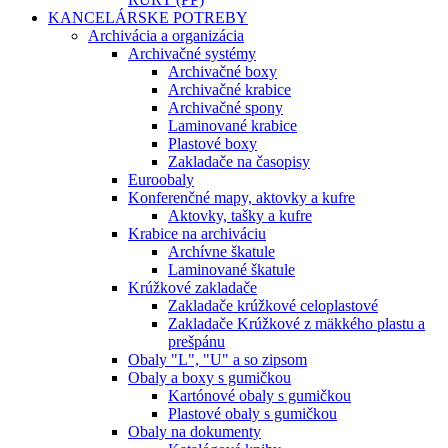
KANCELÁRSKE POTREBY
Archivácia a organizácia
Archivačné systémy
Archivačné boxy
Archivačné krabice
Archivačné spony
Laminované krabice
Plastové boxy
Zakladače na časopisy
Euroobaly
Konferenčné mapy, aktovky a kufre
Aktovky, tašky a kufre
Krabice na archiváciu
Archívne škatule
Laminované škatule
Krúžkové zakladače
Zakladače krúžkové celoplastové
Zakladače Krúžkové z mäkkého plastu a
prešpánu
Obaly "L", "U" a so zipsom
Obaly a boxy s gumičkou
Kartónové obaly s gumičkou
Plastové obaly s gumičkou
Obaly na dokumenty