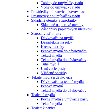
Tablety do umývačky riadu
Vône do umývačky riadu
Prostriedky do kanvíc a kávovarov
Prostriedky do umývačiek riadu
Skladané uteráky a zásobníky
Skladané papierové uteráky
Zásobníky papierových uterákov
Starostlivosť o ruky
Dávkovače na mydlá
Dezinfekcia na ruky
Krémy na ruky
Penové mydlá do dávkovačov
Tekuté mydlá
Tekuté mydlá do dávkovačov
Tuhé mydlá
Umývacie pasty
Vlhčené obrúsky
Tekuté mydlá a dávkovače
Dávkovače na tekuté mydlá
Penové mydlá
Tekuté mydlá do dávkovačov
Toaletné mydlá
Pevné mydlá a umývacie pasty
Tekuté mydlá
Toaletný papier