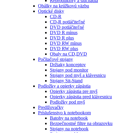
Reproduktory a slúchadlá
Obálky na krúžkovú väzbu
Optické disky
CD-R
CD-R potláčiteľné
DVD potláčiteľné
DVD R mínus
DVD R plus
DVD RW mínus
DVD RW plus
Obaly na CD,DVD
Počítačové stojany
Držiaky konceptov
Stojany pod monitor
Stojany pod myš a klávesnicu
Stojany Sit-Stand
Podložky a opierky zápästia
Opierky zápästia pre myš
Opierky zápästia pred klávesnicu
Podložky pod myš
Predlžovačky
Príslušenstvo k notebookom
Batohy na notebook
Bezpečnostné filtre na obrazovku
Stojany na notebook