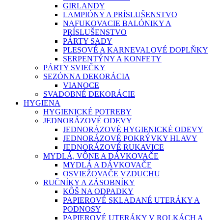
GIRLANDY
LAMPIÓNY A PRÍSLUŠENSTVO
NAFUKOVACIE BALÓNIKY A
PRÍSLUŠENSTVO
PÁRTY SADY
PLESOVÉ A KARNEVALOVÉ DOPLŇKY
SERPENTÝNY A KONFETY
PÁRTY SVIEČKY
SEZÓNNA DEKORÁCIA
VIANOCE
SVADOBNÉ DEKORÁCIE
HYGIENA
HYGIENICKÉ POTREBY
JEDNORÁZOVÉ ODEVY
JEDNORÁZOVÉ HYGIENICKÉ ODEVY
JEDNORÁZOVÉ POKRÝVKY HLAVY
JEDNORÁZOVÉ RUKAVICE
MYDLÁ, VÔNE A DÁVKOVAČE
MYDLÁ A DÁVKOVAČE
OSVIEŽOVAČE VZDUCHU
RUČNÍKY A ZÁSOBNÍKY
KÔŠ NA ODPADKY
PAPIEROVÉ SKLADANÉ UTERÁKY A
PODNOSY
PAPIEROVÉ UTERÁKY V ROLKÁCH A