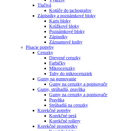
Tlačivá
Kotúče do tachografov
Zápisníky a poznámkové bloky
Karis bloky
Krúžkové bloky
Poznámkové bloky
Zápisníky
Záznamové knihy
Písacie potreby
Ceruzky
Drevené ceruzky
Farbičky
Mikroceruzky
Tuhy do mikroceruziek
Gumy na gumovanie
Gumy na ceruzky a popisovače
Gumy, strúhadlá, pravítka
Gumy na ceruzky a popisovače
Pravítka
Strúhadlá na ceruzky
Korekčné potreby
Korekčné perá
Korekčné rollery
Korekčné prostriedky