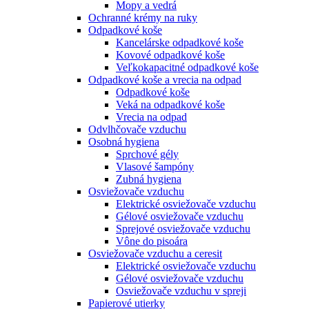
Mopy a vedrá
Ochranné krémy na ruky
Odpadkové koše
Kancelárske odpadkové koše
Kovové odpadkové koše
Veľkokapacitné odpadkové koše
Odpadkové koše a vrecia na odpad
Odpadkové koše
Veká na odpadkové koše
Vrecia na odpad
Odvlhčovače vzduchu
Osobná hygiena
Sprchové gély
Vlasové šampóny
Zubná hygiena
Osviežovače vzduchu
Elektrické osviežovače vzduchu
Gélové osviežovače vzduchu
Sprejové osviežovače vzduchu
Vône do pisoára
Osviežovače vzduchu a ceresit
Elektrické osviežovače vzduchu
Gélové osviežovače vzduchu
Osviežovače vzduchu v spreji
Papierové utierky