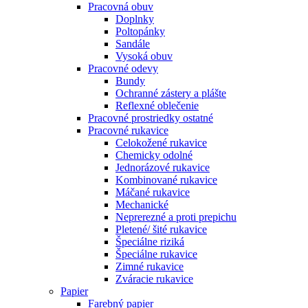
Pracovná obuv
Doplnky
Poltopánky
Sandále
Vysoká obuv
Pracovné odevy
Bundy
Ochranné zástery a plášte
Reflexné oblečenie
Pracovné prostriedky ostatné
Pracovné rukavice
Celokožené rukavice
Chemicky odolné
Jednorázové rukavice
Kombinované rukavice
Máčané rukavice
Mechanické
Neprerezné a proti prepichu
Pletené/ šité rukavice
Špeciálne riziká
Špeciálne rukavice
Zimné rukavice
Zváracie rukavice
Papier
Farebný papier