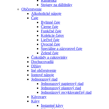
Ramienka
Stojany na dáždniky
Občerstvenie
Alkoholické nápoje
Čaje
Bylinné čaje
Čierne čaje
Funkčné čaje
Kolekcie čajov
Liečivé čaje
Ovocné čaje
Špeciálne a zázvorové čaje
Zelené čaje
Čokolády a cukrovinky
Dochucovadlá
Džúsy
Iné občerstvenie
Iontové nápoje
Jednorazový riad
Jednorazový papierový riad
Jednorazový plastový riad
Jednorázový recyklovateľný riad
Kávovary
Kávy
Instantné kávy