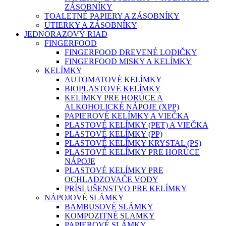
ZÁSOBNÍKY
TOALETNÉ PAPIERY A ZÁSOBNÍKY
UTIERKY A ZÁSOBNÍKY
JEDNORAZOVÝ RIAD
FINGERFOOD
FINGERFOOD DREVENÉ LODIČKY
FINGERFOOD MISKY A KELÍMKY
KELÍMKY
AUTOMATOVÉ KELÍMKY
BIOPLASTOVÉ KELÍMKY
KELÍMKY PRE HORÚCE A
ALKOHOLICKÉ NÁPOJE (XPP)
PAPIEROVÉ KELÍMKY A VIEČKA
PLASTOVÉ KELÍMKY (PET) A VIEČKA
PLASTOVÉ KELÍMKY (PP)
PLASTOVÉ KELÍMKY KRYSTAL (PS)
PLASTOVÉ KELÍMKY PRE HORÚCE
NÁPOJE
PLASTOVÉ KELÍMKY PRE
OCHLADZOVAČE VODY
PRÍSLUŠENSTVO PRE KELÍMKY
NÁPOJOVÉ SLÁMKY
BAMBUSOVÉ SLÁMKY
KOMPOZITNÉ SLAMKY
PAPIEROVÉ SLÁMKY