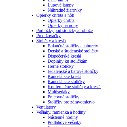
Lupové lampy
Náhradné žiarovky
Opierky chrbta a nôh
Opierky chrbta
Opierky na nohy
Podložky pod stoličky a rohože
Predlžovačky
Stoličky a kreslá
Balančné stoličky a taburety
Detské a študentské stoličky
Dispečerské kreslá
Doplnky ku stoličkám
Herné stoličky
Jedálenské a barové stoličky
Kancelárske kreslá
Kancelárske stoličky
Konferenčné stoličky a kreslá
Multisedáky
Pracovné stoličky
Stoličky pre zdravotníctvo
Ventilátory
Vešiaky, ramienka a hodiny
Nástenné hodiny
Podlahové vešiaky