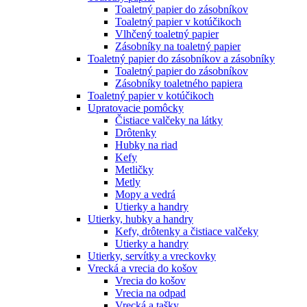
Toaletný papier do zásobníkov
Toaletný papier v kotúčikoch
Vlhčený toaletný papier
Zásobníky na toaletný papier
Toaletný papier do zásobníkov a zásobníky
Toaletný papier do zásobníkov
Zásobníky toaletného papiera
Toaletný papier v kotúčikoch
Upratovacie pomôcky
Čistiace valčeky na látky
Drôtenky
Hubky na riad
Kefy
Metličky
Metly
Mopy a vedrá
Utierky a handry
Utierky, hubky a handry
Kefy, drôtenky a čistiace valčeky
Utierky a handry
Utierky, servítky a vreckovky
Vrecká a vrecia do košov
Vrecia do košov
Vrecia na odpad
Vrecká a tašky