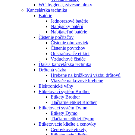
WC hygiena, závesné bloky
Kancelárska technika
Batérie
Jednorazové batérie
Nabíjačky batérií
Nabíjateľné batérie
Čistenie počítačov
Čistenie obrazoviek
Čistenie povrchov
Odstraňovače etikiet
Vzduchové čističe
Ďalšia kancelárska technika
Drôtená väzba
Hrebene na krúžkovú väzbu drôtovú
Viazače na kovové hrebene
Elektronické váhy
Etiketovací systém Brother
Etikety Brother
Tlačiarne etikiet Brother
Etiketovací systém Dymo
Etikety Dymo
Tlačiarne etikiet Dymo
Etiketovacie kliešte a cenovky
Cenovkové etikety
Etiketovacie kliešte