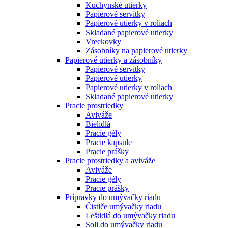
Kuchynské utierky
Papierové servítky
Papierové utierky v roliach
Skladané papierové utierky
Vreckovky
Zásobníky na papierové utierky
Papierové utierky a zásobníky
Papierové servítky
Papierové utierky
Papierové utierky v roliach
Skladané papierové utierky
Pracie prostriedky
Aviváže
Bielidlá
Pracie gély
Pracie kapsule
Pracie prášky
Pracie prostriedky a aviváže
Aviváže
Pracie gély
Pracie prášky
Prípravky do umývačky riadu
Čističe umývačky riadu
Leštidlá do umývačky riadu
Soli do umývačky riadu