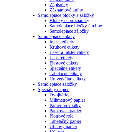
Zápisníky
Záznamové knihy
Samolepiace bločky a záložky
Bločky na poznámky
Samolepiace bločky farebné
Samolepiace záložky
Samolepiace etikety
InkJet etikety
Kruhové etikety
Laser a InkJet etikety
Laser etikety
Plastové etikety
Špeciálne etikety
Tabelačné etikety
Univerzálne etikety
Samolepiace záložky
Špeciálny papier
Dvojhárky
Milimetrový papier
Papier na vizitky
Pauzovací papier
Plotrové role
Tabelačný papier
Uhľový papier
Výkresy