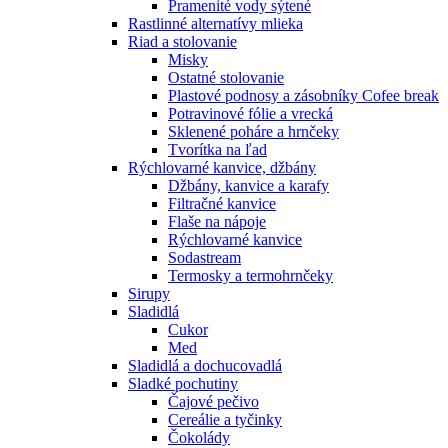
Pramenité vody sýtené
Rastlinné alternatívy mlieka
Riad a stolovanie
Misky
Ostatné stolovanie
Plastové podnosy a zásobníky Cofee break
Potravinové fólie a vrecká
Sklenené poháre a hrnčeky
Tvorítka na ľad
Rýchlovarné kanvice, džbány
Džbány, kanvice a karafy
Filtračné kanvice
Flaše na nápoje
Rýchlovarné kanvice
Sodastream
Termosky a termohrnčeky
Sirupy
Sladidlá
Cukor
Med
Sladidlá a dochucovadlá
Sladké pochutiny
Čajové pečivo
Cereálie a tyčinky
Čokolády