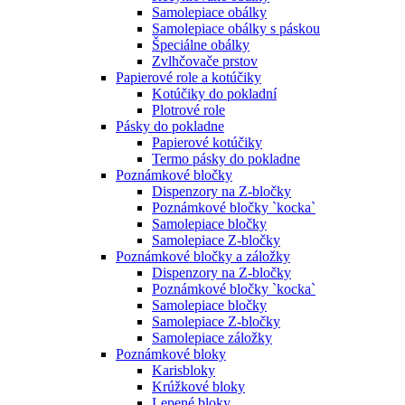
Samolepiace obálky
Samolepiace obálky s páskou
Špeciálne obálky
Zvlhčovače prstov
Papierové role a kotúčiky
Kotúčiky do pokladní
Plotrové role
Pásky do pokladne
Papierové kotúčiky
Termo pásky do pokladne
Poznámkové bločky
Dispenzory na Z-bločky
Poznámkové bločky `kocka`
Samolepiace bločky
Samolepiace Z-bločky
Poznámkové bločky a záložky
Dispenzory na Z-bločky
Poznámkové bločky `kocka`
Samolepiace bločky
Samolepiace Z-bločky
Samolepiace záložky
Poznámkové bloky
Karisbloky
Krúžkové bloky
Lepené bloky