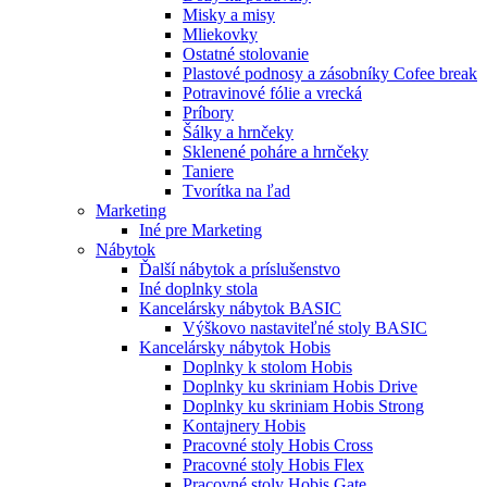
Misky a misy
Mliekovky
Ostatné stolovanie
Plastové podnosy a zásobníky Cofee break
Potravinové fólie a vrecká
Príbory
Šálky a hrnčeky
Sklenené poháre a hrnčeky
Taniere
Tvorítka na ľad
Marketing
Iné pre Marketing
Nábytok
Ďalší nábytok a príslušenstvo
Iné doplnky stola
Kancelársky nábytok BASIC
Výškovo nastaviteľné stoly BASIC
Kancelársky nábytok Hobis
Doplnky k stolom Hobis
Doplnky ku skriniam Hobis Drive
Doplnky ku skriniam Hobis Strong
Kontajnery Hobis
Pracovné stoly Hobis Cross
Pracovné stoly Hobis Flex
Pracovné stoly Hobis Gate