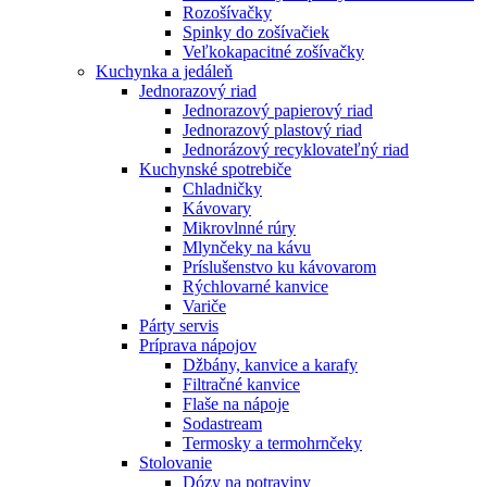
Rozošívačky
Spinky do zošívačiek
Veľkokapacitné zošívačky
Kuchynka a jedáleň
Jednorazový riad
Jednorazový papierový riad
Jednorazový plastový riad
Jednorázový recyklovateľný riad
Kuchynské spotrebiče
Chladničky
Kávovary
Mikrovlnné rúry
Mlynčeky na kávu
Príslušenstvo ku kávovarom
Rýchlovarné kanvice
Variče
Párty servis
Príprava nápojov
Džbány, kanvice a karafy
Filtračné kanvice
Flaše na nápoje
Sodastream
Termosky a termohrnčeky
Stolovanie
Dózy na potraviny