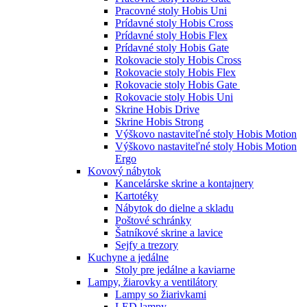
Pracovné stoly Hobis Uni
Prídavné stoly Hobis Cross
Prídavné stoly Hobis Flex
Prídavné stoly Hobis Gate
Rokovacie stoly Hobis Cross
Rokovacie stoly Hobis Flex
Rokovacie stoly Hobis Gate
Rokovacie stoly Hobis Uni
Skrine Hobis Drive
Skrine Hobis Strong
Výškovo nastaviteľné stoly Hobis Motion
Výškovo nastaviteľné stoly Hobis Motion
Ergo
Kovový nábytok
Kancelárske skrine a kontajnery
Kartotéky
Nábytok do dielne a skladu
Poštové schránky
Šatníkové skrine a lavice
Sejfy a trezory
Kuchyne a jedálne
Stoly pre jedálne a kaviarne
Lampy, žiarovky a ventilátory
Lampy so žiarivkami
LED lampy