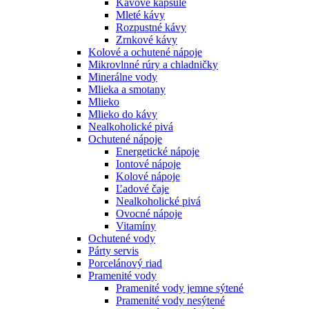
Kávové kapsule
Mleté kávy
Rozpustné kávy
Zrnkové kávy
Kolové a ochutené nápoje
Mikrovlnné rúry a chladničky
Minerálne vody
Mlieka a smotany
Mlieko
Mlieko do kávy
Nealkoholické pivá
Ochutené nápoje
Energetické nápoje
Iontové nápoje
Kolové nápoje
Ľadové čaje
Nealkoholické pivá
Ovocné nápoje
Vitamíny
Ochutené vody
Párty servis
Porcelánový riad
Pramenité vody
Pramenité vody jemne sýtené
Pramenité vody nesýtené