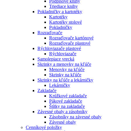
Podpisové knihy
Triediace knihy
Pokladničky a kartotéky
Kartotéky
Kartotéky stolové
Pokladničky
Rozraďovače
Rozraďovače kartónové
Rozraďovače plastové
Rýchloviazače plastové
Rýchloviazače
Samolepiace vrecká
Skrinky a menovky na kľúče
Menovky na kľúče
Skrinky na kľúče
Skrinky na kľúče a lekárničky
Lekárničky
Zakladače
Krúžkové zakladače
Pákové zakladače
Štítky na zakladače
Závesné obaly a zásobníky
Zásobníky na závesné obaly
Závesné obaly
Cenníkové položky