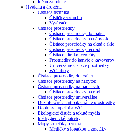
Iné nezaradené
Hygiena a drogéria
Čistiaca technika
Čističky vzduchu
Vysávače
Čistiace prostriedky
Čistiace prostriedky do toaliet
Čistiace prostriedky na nábytok
Čistiace prostriedky na okná a sklo
Čistiace prostriedky na riad
Čistiace ultrakoncentráty
Prostriedky do kanvíc a kávovarov
Univerzálne čistiace prostriedky
WC bloky
Čistiace prostriedky do toaliet
Čistiace prostriedky na nábytok
Čistiace prostriedky na riad a sklo
Čistiace prostriedky na riad
Čistiace prostriedky univerzálne
Dezinfekčné a antibakteriálne prostriedky
Doplnky kúpeľní a WC
Ekologické čističe a tekuté mydlá
Iné hygienické potreby
Mopy, zmetáky a vedrá
Metličky s lopatkou a zmetáky