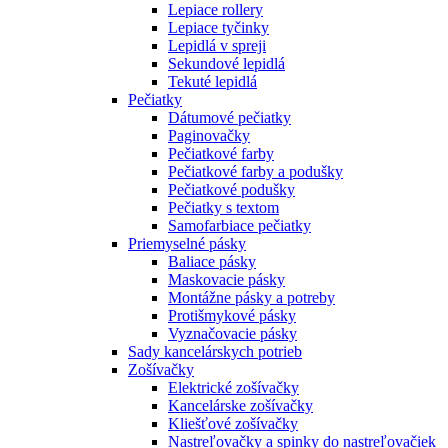
Lepiace rollery
Lepiace tyčinky
Lepidlá v spreji
Sekundové lepidlá
Tekuté lepidlá
Pečiatky
Dátumové pečiatky
Paginovačky
Pečiatkové farby
Pečiatkové farby a podušky
Pečiatkové podušky
Pečiatky s textom
Samofarbiace pečiatky
Priemyselné pásky
Baliace pásky
Maskovacie pásky
Montážne pásky a potreby
Protišmykové pásky
Vyznačovacie pásky
Sady kancelárskych potrieb
Zošívačky
Elektrické zošívačky
Kancelárske zošívačky
Kliešťové zošívačky
Nastreľovačky a spinky do nastreľovačiek