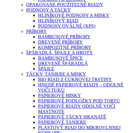
OPAKOVANE POUŽITEĽNÉ RIADY
PODNOSY A TACKY
HLINÍKOVÉ PODNOSY A MISKY
HLINÍKOVÝ RIAD
PODNOSY OVÁLNÉ (XPS)
PRÍBORY
BAMBUSOVÉ PRÍBORY
DREVENÉ PRÍBORY
KOMPOZITNÉ PRÍBORY
ŠPÁRADLÁ, ŠPAJLE A HROTY
BAMBUSOVÉ ŠPICE
DREVENÉ ŠPÁRADLÁ
ŠPAJLE
TÁCKY, TANIERE A MISKY
BIO RIAD Z CUKROVEJ TRSTINY
HNEDÉ PAPIEROVÉ RIADY – ODOLNÉ
VOČI TUKU
PAPIEROVÉ MISKY
PAPIEROVÉ PODLOŽKY POD TORTU
PAPIEROVÉ RIADY ODOLNÉ VOČI
MASTNOTE
PAPIEROVÉ TÁCKY HRANATÉ
PAPIEROVÉ TANIERE
PLASTOVÝ RIAD DO MIKROVLNNEJ
RÚRY (PP)