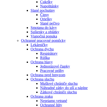
Cukríky
Napolitánky
Slané pochutiny
Čipsy
Oriešky
Slané pečivo
Smotana do kávy
Sušienky a oblátky
Vianočná ponuka
Ochranné pracovné pomôcky
Lekárničky
Ochrana dychu
Respirátory
Rúška
Ochrana hlavy
Jednorázové čiapky
Pracovné prilby
Ochrana pred hmyzom
Ochrana sluchu
Mušlové chrániče sluchu
Náhradné zátky do uší a náplne
Zátkové chrániče sluchu
Ochrana zraku
Nepriamo vetrané
Ochranné štíty