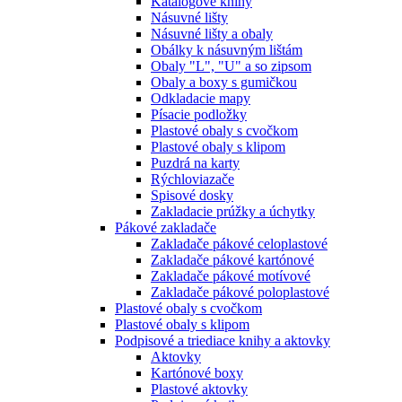
Katalógové knihy
Násuvné lišty
Násuvné lišty a obaly
Obálky k násuvným lištám
Obaly "L", "U" a so zipsom
Obaly a boxy s gumičkou
Odkladacie mapy
Písacie podložky
Plastové obaly s cvočkom
Plastové obaly s klipom
Puzdrá na karty
Rýchloviazače
Spisové dosky
Zakladacie prúžky a úchytky
Pákové zakladače
Zakladače pákové celoplastové
Zakladače pákové kartónové
Zakladače pákové motívové
Zakladače pákové poloplastové
Plastové obaly s cvočkom
Plastové obaly s klipom
Podpisové a triediace knihy a aktovky
Aktovky
Kartónové boxy
Plastové aktovky