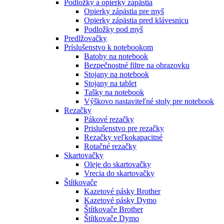
Podložky a opierky zápästia
Opierky zápästia pre myš
Opierky zápästia pred klávesnicu
Podložky pod myš
Predlžovačky
Príslušenstvo k notebookom
Batohy na notebook
Bezpečnostné filtre na obrazovku
Stojany na notebook
Stojany na tablet
Tašky na notebook
Výškovo nastaviteľné stoly pre notebook
Rezačky
Pákové rezačky
Prislušenstvo pre rezačky
Rezačky veľkokapacitné
Rotačné rezačky
Skartovačky
Oleje do skartovačky
Vrecia do skartovačky
Štítkovače
Kazetové pásky Brother
Kazetové pásky Dymo
Štítkovače Brother
Štítkovače Dymo