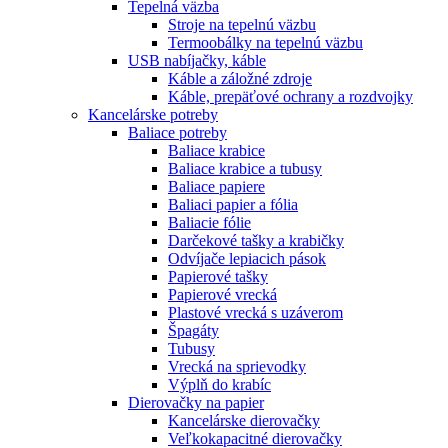
Tepelná väzba
Stroje na tepelnú väzbu
Termoobálky na tepelnú väzbu
USB nabíjačky, káble
Káble a záložné zdroje
Káble, prepäťové ochrany a rozdvojky
Kancelárske potreby
Baliace potreby
Baliace krabice
Baliace krabice a tubusy
Baliace papiere
Baliaci papier a fólia
Baliacie fólie
Darčekové tašky a krabičky
Odvíjače lepiacich pások
Papierové tašky
Papierové vrecká
Plastové vrecká s uzáverom
Špagáty
Tubusy
Vrecká na sprievodky
Výplň do krabíc
Dierovačky na papier
Kancelárske dierovačky
Veľkokapacitné dierovačky