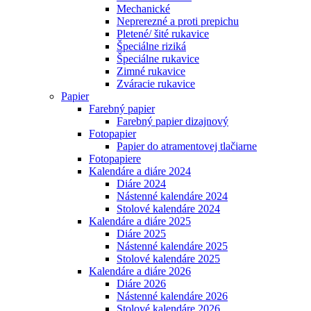
Mechanické
Neprerezné a proti prepichu
Pletené/ šité rukavice
Špeciálne riziká
Špeciálne rukavice
Zimné rukavice
Zváracie rukavice
Papier
Farebný papier
Farebný papier dizajnový
Fotopapier
Papier do atramentovej tlačiarne
Fotopapiere
Kalendáre a diáre 2024
Diáre 2024
Nástenné kalendáre 2024
Stolové kalendáre 2024
Kalendáre a diáre 2025
Diáre 2025
Nástenné kalendáre 2025
Stolové kalendáre 2025
Kalendáre a diáre 2026
Diáre 2026
Nástenné kalendáre 2026
Stolové kalendáre 2026