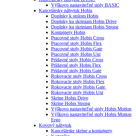
Výškovo nastaviteľné stoly BASIC
Kancelársky nábytok Hobis
Doplnky k stolom Hobis
Doplnky ku skriniam Hobis Drive
Doplnky ku skriniam Hobis Strong
Kontajnery Hobis
Pracovné stoly Hobis Cross
Pracovné stoly Hobis Flex
Pracovné stoly Hobis Gate
Pracovné stoly Hobis Uni
Prídavné stoly Hobis Cross
Prídavné stoly Hobis Flex
Prídavné stoly Hobis Gate
Rokovacie stoly Hobis Cross
Rokovacie stoly Hobis Flex
Rokovacie stoly Hobis Gate
Rokovacie stoly Hobis Uni
Skrine Hobis Drive
Skrine Hobis Strong
Výškovo nastaviteľné stoly Hobis Motion
Výškovo nastaviteľné stoly Hobis Motion
Ergo
Kovový nábytok
Kancelárske skrine a kontajnery