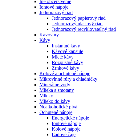
Iné občerstvenie
Iontové nápoje
Jednorazový riad
Jednorazový papierový riad
Jednorazový plastový riad
Jednorázový recyklovateľný riad
Kávovary
Kávy
Instantné kávy
Kávové kapsule
Mleté kávy
Rozpustné kávy
Zrnkové kávy
Kolové a ochutené nápoje
Mikrovlnné rúry a chladničky
Minerálne vody
Mlieka a smotany
Mlieko
Mlieko do kávy
Nealkoholické pivá
Ochutené nápoje
Energetické nápoje
Iontové nápoje
Kolové nápoje
Ľadové čaje