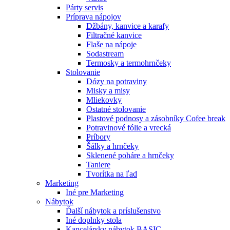
Párty servis
Príprava nápojov
Džbány, kanvice a karafy
Filtračné kanvice
Flaše na nápoje
Sodastream
Termosky a termohrnčeky
Stolovanie
Dózy na potraviny
Misky a misy
Mliekovky
Ostatné stolovanie
Plastové podnosy a zásobníky Cofee break
Potravinové fólie a vrecká
Príbory
Šálky a hrnčeky
Sklenené poháre a hrnčeky
Taniere
Tvorítka na ľad
Marketing
Iné pre Marketing
Nábytok
Ďalší nábytok a príslušenstvo
Iné doplnky stola
Kancelársky nábytok BASIC