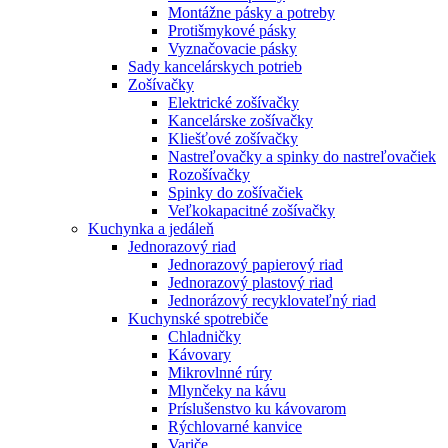
Montážne pásky a potreby
Protišmykové pásky
Vyznačovacie pásky
Sady kancelárskych potrieb
Zošívačky
Elektrické zošívačky
Kancelárske zošívačky
Kliešťové zošívačky
Nastreľovačky a spinky do nastreľovačiek
Rozošívačky
Spinky do zošívačiek
Veľkokapacitné zošívačky
Kuchynka a jedáleň
Jednorazový riad
Jednorazový papierový riad
Jednorazový plastový riad
Jednorázový recyklovateľný riad
Kuchynské spotrebiče
Chladničky
Kávovary
Mikrovlnné rúry
Mlynčeky na kávu
Príslušenstvo ku kávovarom
Rýchlovarné kanvice
Variče