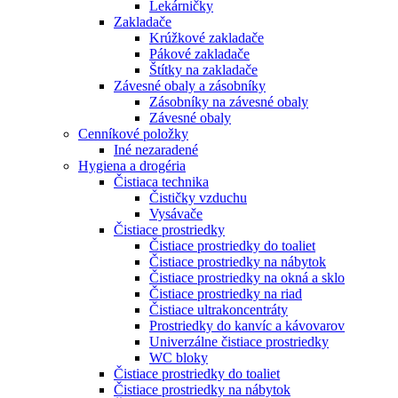
Lekárničky
Zakladače
Krúžkové zakladače
Pákové zakladače
Štítky na zakladače
Závesné obaly a zásobníky
Zásobníky na závesné obaly
Závesné obaly
Cenníkové položky
Iné nezaradené
Hygiena a drogéria
Čistiaca technika
Čističky vzduchu
Vysávače
Čistiace prostriedky
Čistiace prostriedky do toaliet
Čistiace prostriedky na nábytok
Čistiace prostriedky na okná a sklo
Čistiace prostriedky na riad
Čistiace ultrakoncentráty
Prostriedky do kanvíc a kávovarov
Univerzálne čistiace prostriedky
WC bloky
Čistiace prostriedky do toaliet
Čistiace prostriedky na nábytok