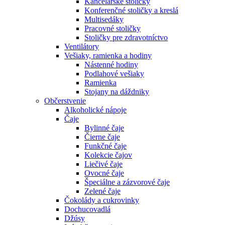
Kancelárske stoličky
Konferenčné stoličky a kreslá
Multisedáky
Pracovné stoličky
Stoličky pre zdravotníctvo
Ventilátory
Vešiaky, ramienka a hodiny
Nástenné hodiny
Podlahové vešiaky
Ramienka
Stojany na dáždniky
Občerstvenie
Alkoholické nápoje
Čaje
Bylinné čaje
Čierne čaje
Funkčné čaje
Kolekcie čajov
Liečivé čaje
Ovocné čaje
Špeciálne a zázvorové čaje
Zelené čaje
Čokolády a cukrovinky
Dochucovadlá
Džúsy