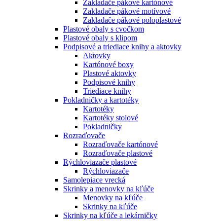
Zakladače pákové kartónové
Zakladače pákové motívové
Zakladače pákové poloplastové
Plastové obaly s cvočkom
Plastové obaly s klipom
Podpisové a triediace knihy a aktovky
Aktovky
Kartónové boxy
Plastové aktovky
Podpisové knihy
Triediace knihy
Pokladničky a kartotéky
Kartotéky
Kartotéky stolové
Pokladničky
Rozraďovače
Rozraďovače kartónové
Rozraďovače plastové
Rýchloviazače plastové
Rýchloviazače
Samolepiace vrecká
Skrinky a menovky na kľúče
Menovky na kľúče
Skrinky na kľúče
Skrinky na kľúče a lekárničky