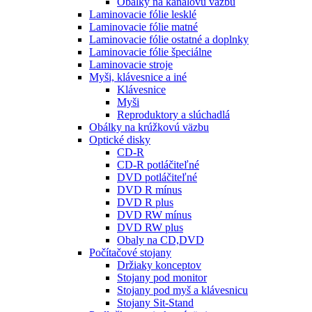
Obálky na kanálovú väzbu
Laminovacie fólie lesklé
Laminovacie fólie matné
Laminovacie fólie ostatné a doplnky
Laminovacie fólie špeciálne
Laminovacie stroje
Myši, klávesnice a iné
Klávesnice
Myši
Reproduktory a slúchadlá
Obálky na krúžkovú väzbu
Optické disky
CD-R
CD-R potláčiteľné
DVD potláčiteľné
DVD R mínus
DVD R plus
DVD RW mínus
DVD RW plus
Obaly na CD,DVD
Počítačové stojany
Držiaky konceptov
Stojany pod monitor
Stojany pod myš a klávesnicu
Stojany Sit-Stand