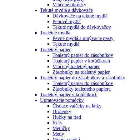
Vlhčené obrúsky
Tekuté mydlá a dávkovače
Dávkovače na tekuté mydlá
Penové mydlá
Tekuté mydlá do dávkovačov
Toaletné mydlá
Pevné mydlá a umývacie pasty
Tekuté mydlá
Toaletný papier
Toaletný papier do zásobníkov
Toaletný papier v kotúčikoch
Vlhčený toaletný papier
Zásobníky na toaletný papier
Toaletný papier do zásobníkov a zásobníky
Toaletný papier do zásobníkov
Zásobníky toaletného papiera
Toaletný papier v kotúčikoch
Upratovacie pomôcky
Čistiace valčeky na látky
Drôtenky
Hubky na riad
Kefy
Metličky
Metly
Mopy a vedrá