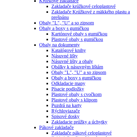
Krúžkové zakladače
Zakladače krúžkové celoplastové
Zakladače Krúžkové z mäkkého plastu a
prešpánu
Obaly "L", "U" a so zipsom
Obaly a boxy s gumičkou
Kartónové obaly s gumičkou
Plastové obaly s gumičkou
Obaly na dokumenty
Katalógové knihy
Násuvné lišty
Násuvné lišty a obaly
Obálky k násuvným lištám
Obaly "L", "U" a so zipsom
Obaly a boxy s gumičkou
Odkladacie mapy
Písacie podložky
Plastové obaly s cvočkom
Plastové obaly s klipom
Puzdrá na karty
Rýchloviazače
Spisové dosky
Zakladacie prúžky a úchytky
Pákové zakladače
Zakladače pákové celoplastové