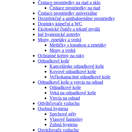
Čistiace prostriedky na riad a sklo
Čistiace prostriedky na riad
Čistiace prostriedky univerzálne
Dezinfekčné a antibakteriálne prostriedky
Doplnky kúpeľní a WC
Ekologické čističe a tekuté mydlá
Iné hygienické potreby
Mopy, zmetáky a vedrá
Metličky s lopatkou a zmetáky
Mopy a vedrá
Ochranné krémy na ruky
Odpadkové koše
Kancelárske odpadkové koše
Kovové odpadkové koše
Veľkokapacitné odpadkové koše
Odpadkové koše a vrecia na odpad
Odpadkové koše
Veká na odpadkové koše
Vrecia na odpad
Odvlhčovače vzduchu
Osobná hygiena
Sprchové gély
Vlasové šampóny
Zubná hygiena
Osviežovače vzduchu