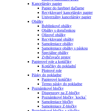
Kancelársky papier
Papier do farebnej tlačiarne
Recyklovaný kancelársky papier
Univerzálny kancelársky papier
Obálky
Bublinkové obálky
Obálky s doručenkou
Olizové obálky
Recyklované obálky
Samolepiace obálky
Samolepiace obálky s páskou
Špeciálne obálky
Zvlhčovače prstov
Papierové role a kotúčiky
Kotúčiky do pokladní
Plotrové role
Pásky do pokladne
Papierové kotúčiky
Termo pásky do pokladne
Poznámkové bločky
Dispenzory na Z-bločky
Poznámkové bločky `kocka`
Samolepiace bločky
Samolepiace Z-bločky
Poznámkové bločky a záložky