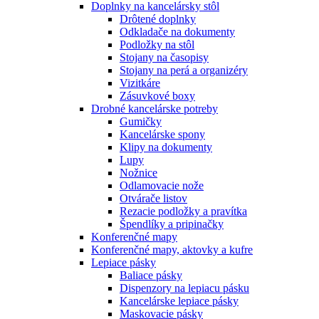
Doplnky na kancelársky stôl
Drôtené doplnky
Odkladače na dokumenty
Podložky na stôl
Stojany na časopisy
Stojany na perá a organizéry
Vizitkáre
Zásuvkové boxy
Drobné kancelárske potreby
Gumičky
Kancelárske spony
Klipy na dokumenty
Lupy
Nožnice
Odlamovacie nože
Otvárače listov
Rezacie podložky a pravítka
Špendlíky a pripinačky
Konferenčné mapy
Konferenčné mapy, aktovky a kufre
Lepiace pásky
Baliace pásky
Dispenzory na lepiacu pásku
Kancelárske lepiace pásky
Maskovacie pásky