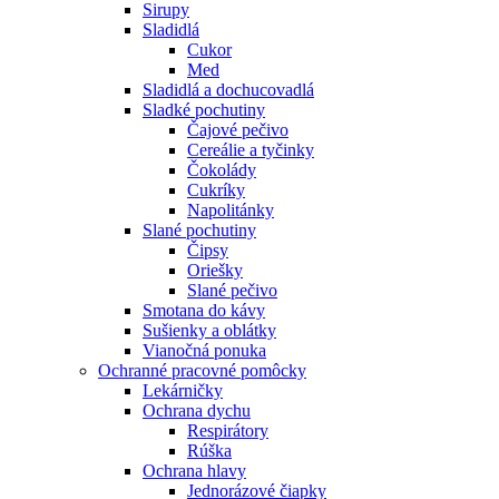
Sirupy
Sladidlá
Cukor
Med
Sladidlá a dochucovadlá
Sladké pochutiny
Čajové pečivo
Cereálie a tyčinky
Čokolády
Cukríky
Napolitánky
Slané pochutiny
Čipsy
Oriešky
Slané pečivo
Smotana do kávy
Sušienky a oblátky
Vianočná ponuka
Ochranné pracovné pomôcky
Lekárničky
Ochrana dychu
Respirátory
Rúška
Ochrana hlavy
Jednorázové čiapky