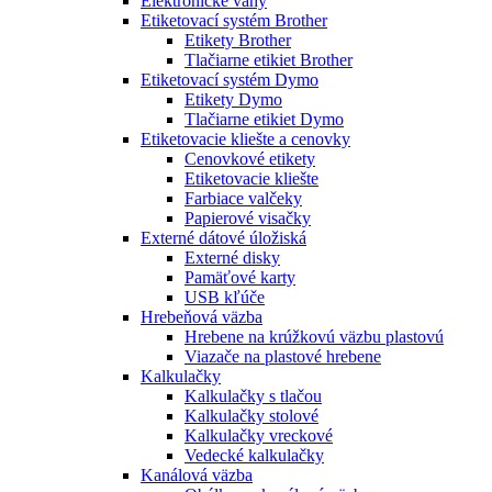
Elektronické váhy
Etiketovací systém Brother
Etikety Brother
Tlačiarne etikiet Brother
Etiketovací systém Dymo
Etikety Dymo
Tlačiarne etikiet Dymo
Etiketovacie kliešte a cenovky
Cenovkové etikety
Etiketovacie kliešte
Farbiace valčeky
Papierové visačky
Externé dátové úložiská
Externé disky
Pamäťové karty
USB kľúče
Hrebeňová väzba
Hrebene na krúžkovú väzbu plastovú
Viazače na plastové hrebene
Kalkulačky
Kalkulačky s tlačou
Kalkulačky stolové
Kalkulačky vreckové
Vedecké kalkulačky
Kanálová väzba