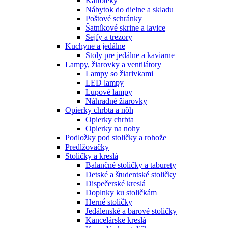
Kartotéky
Nábytok do dielne a skladu
Poštové schránky
Šatníkové skrine a lavice
Sejfy a trezory
Kuchyne a jedálne
Stoly pre jedálne a kaviarne
Lampy, žiarovky a ventilátory
Lampy so žiarivkami
LED lampy
Lupové lampy
Náhradné žiarovky
Opierky chrbta a nôh
Opierky chrbta
Opierky na nohy
Podložky pod stoličky a rohože
Predlžovačky
Stoličky a kreslá
Balančné stoličky a taburety
Detské a študentské stoličky
Dispečerské kreslá
Doplnky ku stoličkám
Herné stoličky
Jedálenské a barové stoličky
Kancelárske kreslá