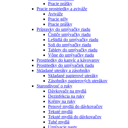
Pracie prášky
Pracie prostriedky a aviváže
Aviváže
Pracie gély
Pracie prášky
Prípravky do umývačky riadu
Čističe umývačky riadu
Leštidlá do umývačky riadu
Soli do umývačky riadu
Tablety do umývačky riadu
Vône do umývačky riadu
Prostriedky do kanvíc a kávovarov
Prostriedky do umývačiek riadu
Skladané uteráky a zásobníky
Skladané papierové uteráky
Zásobníky papierových uterákov
Starostlivosť o ruky
Dávkovače na mydlá
Dezinfekcia na ruky
Krémy na ruky
Penové mydlá do dávkovačov
Tekuté mydlá
Tekuté mydlá do dávkovačov
Tuhé mydlá
Umývacie pasty