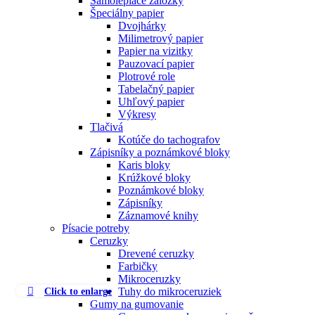
Samolepiace záložky
Špeciálny papier
Dvojhárky
Milimetrový papier
Papier na vizitky
Pauzovací papier
Plotrové role
Tabelačný papier
Uhľový papier
Výkresy
Tlačivá
Kotúče do tachografov
Zápisníky a poznámkové bloky
Karis bloky
Krúžkové bloky
Poznámkové bloky
Zápisníky
Záznamové knihy
Písacie potreby
Ceruzky
Drevené ceruzky
Farbičky
Mikroceruzky
Click to enlarge
Tuhy do mikroceruziek
Gumy na gumovanie