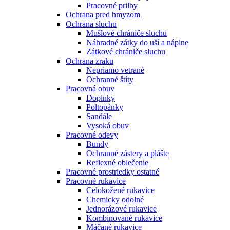
Pracovné prilby
Ochrana pred hmyzom
Ochrana sluchu
Mušlové chrániče sluchu
Náhradné zátky do uší a náplne
Zátkové chrániče sluchu
Ochrana zraku
Nepriamo vetrané
Ochranné štíty
Pracovná obuv
Doplnky
Poltopánky
Sandále
Vysoká obuv
Pracovné odevy
Bundy
Ochranné zástery a plášte
Reflexné oblečenie
Pracovné prostriedky ostatné
Pracovné rukavice
Celokožené rukavice
Chemicky odolné
Jednorázové rukavice
Kombinované rukavice
Máčané rukavice