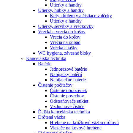
Utierky a handry
Utierky, hubky a handry
Kefy, drôtenky a čistiace valčeky
Utierky a handry
Utierky, servítky a vreckovky
Vrecká a vrecia do košov
Vrecia do košov
Vrecia na odpad
Vrecká a tašky
WC hygiena, závesné bloky
Kancelárska technika
Batérie
Jednorazové batérie
Nabíjačky batérií
Nabíjateľné batérie
Čistenie počítačov
Čistenie obrazoviek
Čistenie povrchov
Odstraňovače etikiet
Vzduchové čističe
Ďalšia kancelárska technika
Drôtená väzba
Hrebene na krúžkovú väzbu drôtovú
Viazače na kovové hrebene