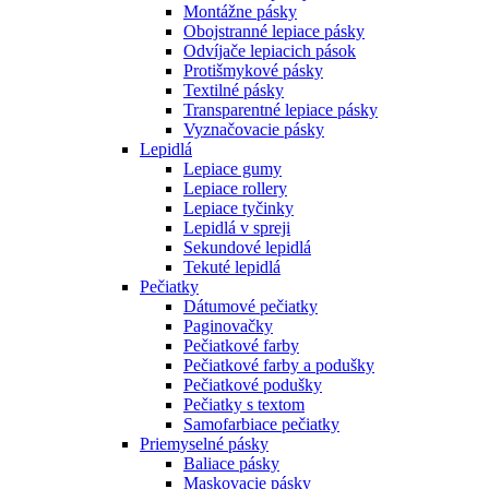
Montážne pásky
Obojstranné lepiace pásky
Odvíjače lepiacich pások
Protišmykové pásky
Textilné pásky
Transparentné lepiace pásky
Vyznačovacie pásky
Lepidlá
Lepiace gumy
Lepiace rollery
Lepiace tyčinky
Lepidlá v spreji
Sekundové lepidlá
Tekuté lepidlá
Pečiatky
Dátumové pečiatky
Paginovačky
Pečiatkové farby
Pečiatkové farby a podušky
Pečiatkové podušky
Pečiatky s textom
Samofarbiace pečiatky
Priemyselné pásky
Baliace pásky
Maskovacie pásky