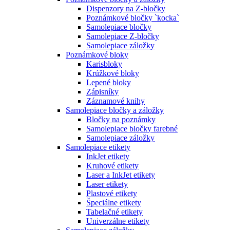
Dispenzory na Z-bločky
Poznámkové bločky `kocka`
Samolepiace bločky
Samolepiace Z-bločky
Samolepiace záložky
Poznámkové bloky
Karisbloky
Krúžkové bloky
Lepené bloky
Zápisníky
Záznamové knihy
Samolepiace bločky a záložky
Bločky na poznámky
Samolepiace bločky farebné
Samolepiace záložky
Samolepiace etikety
InkJet etikety
Kruhové etikety
Laser a InkJet etikety
Laser etikety
Plastové etikety
Špeciálne etikety
Tabelačné etikety
Univerzálne etikety