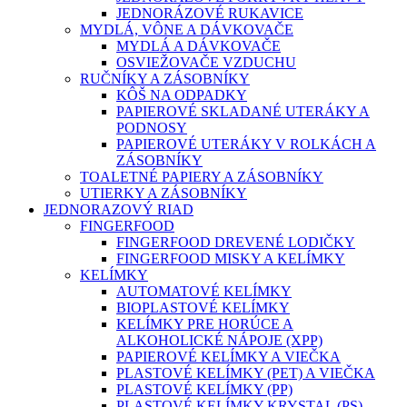
JEDNORÁZOVÉ RUKAVICE
MYDLÁ, VÔNE A DÁVKOVAČE
MYDLÁ A DÁVKOVAČE
OSVIEŽOVAČE VZDUCHU
RUČNÍKY A ZÁSOBNÍKY
KÔŠ NA ODPADKY
PAPIEROVÉ SKLADANÉ UTERÁKY A
PODNOSY
PAPIEROVÉ UTERÁKY V ROLKÁCH A
ZÁSOBNÍKY
TOALETNÉ PAPIERY A ZÁSOBNÍKY
UTIERKY A ZÁSOBNÍKY
JEDNORAZOVÝ RIAD
FINGERFOOD
FINGERFOOD DREVENÉ LODIČKY
FINGERFOOD MISKY A KELÍMKY
KELÍMKY
AUTOMATOVÉ KELÍMKY
BIOPLASTOVÉ KELÍMKY
KELÍMKY PRE HORÚCE A
ALKOHOLICKÉ NÁPOJE (XPP)
PAPIEROVÉ KELÍMKY A VIEČKA
PLASTOVÉ KELÍMKY (PET) A VIEČKA
PLASTOVÉ KELÍMKY (PP)
PLASTOVÉ KELÍMKY KRYSTAL (PS)