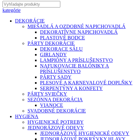
kategórie
DEKORÁCIE
MIEŠADLÁ A OZDOBNÉ NAPICHOVADLÁ
DEKORATÍVNE NAPICHOVADLÁ
PLASTOVÉ BODCE
PÁRTY DEKORÁCIE
DEKORACE SÁLU
GIRLANDY
LAMPIÓNY A PRÍSLUŠENSTVO
NAFUKOVACIE BALÓNIKY A
PRÍSLUŠENSTVO
PÁRTY SADY
PLESOVÉ A KARNEVALOVÉ DOPLŇKY
SERPENTÝNY A KONFETY
PÁRTY SVIEČKY
SEZÓNNA DEKORÁCIA
VIANOCE
SVADOBNÉ DEKORÁCIE
HYGIENA
HYGIENICKÉ POTREBY
JEDNORÁZOVÉ ODEVY
JEDNORÁZOVÉ HYGIENICKÉ ODEVY
JEDNORÁZOVÉ POKRÝVKY HLAVY