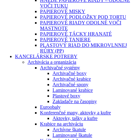
HNEDÉ PAPIEROVÉ RIADY – ODOLNÉ
VOČI TUKU
PAPIEROVÉ MISKY
PAPIEROVÉ PODLOŽKY POD TORTU
PAPIEROVÉ RIADY ODOLNÉ VOČI
MASTNOTE
PAPIEROVÉ TÁCKY HRANATÉ
PAPIEROVÉ TANIERE
PLASTOVÝ RIAD DO MIKROVLNNEJ
RÚRY (PP)
KANCELÁRSKE POTREBY
Archivácia a organizácia
Archivačné systémy
Archivačné boxy
Archivačné krabice
Archivačné spony
Laminované krabice
Plastové boxy
Zakladače na časopisy
Euroobaly
Konferenčné mapy, aktovky a kufre
Aktovky, tašky a kufre
Krabice na archiváciu
Archívne škatule
Laminované škatule