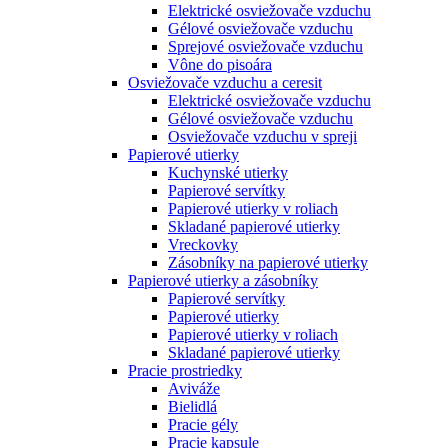
Elektrické osviežovače vzduchu
Gélové osviežovače vzduchu
Sprejové osviežovače vzduchu
Vône do pisoára
Osviežovače vzduchu a ceresit
Elektrické osviežovače vzduchu
Gélové osviežovače vzduchu
Osviežovače vzduchu v spreji
Papierové utierky
Kuchynské utierky
Papierové servítky
Papierové utierky v roliach
Skladané papierové utierky
Vreckovky
Zásobníky na papierové utierky
Papierové utierky a zásobníky
Papierové servítky
Papierové utierky
Papierové utierky v roliach
Skladané papierové utierky
Pracie prostriedky
Aviváže
Bielidlá
Pracie gély
Pracie kapsule