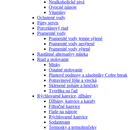
Nealkoholické pivá
Ovocné nápoje
Vitamíny
Ochutené vody
Párty servis
Porcelánový riad
Pramenité vody
Pramenité vody jemne sýtené
Pramenité vody nesýtené
Pramenité vody sýtené
Rastlinné alternatívy mlieka
Riad a stolovanie
Misky
Ostatné stolovanie
Plastové podnosy a zásobníky Cofee break
Potravinové fólie a vrecká
Sklenené poháre a hrnčeky
Tvorítka na ľad
Rýchlovarné kanvice, džbány
Džbány, kanvice a karafy
Filtračné kanvice
Flaše na nápoje
Rýchlovarné kanvice
Sodastream
Termosky a termohrnčeky